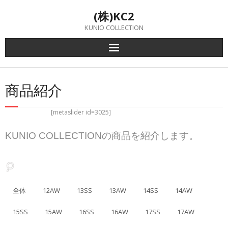
Skip
(株)KC2
to
content
KUNIO COLLECTION
商品紹介
[metaslider id=3025]
KUNIO COLLECTIONの商品を紹介します。
全体
12AW
13SS
13AW
14SS
14AW
15SS
15AW
16SS
16AW
17SS
17AW