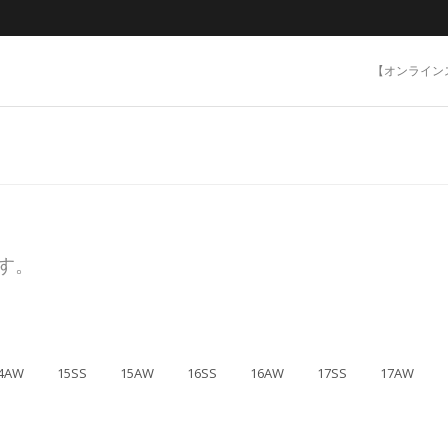
【オンライン
ます。
4AW
15SS
15AW
16SS
16AW
17SS
17AW