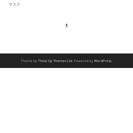
マスク
1
Theme by
Think Up Themes Ltd
. Powered by
WordPress
.