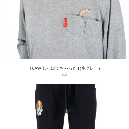
16AW しっぽでちゃったT(杢グレー)
kc2