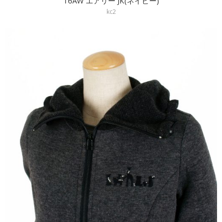
16AW エアリー JK(ネイビー)
kc2