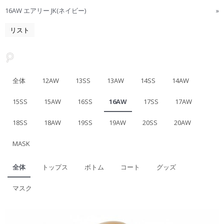
16AW エアリー JK(ネイビー)
»
リスト
全体
12AW
13SS
13AW
14SS
14AW
15SS
15AW
16SS
16AW
17SS
17AW
18SS
18AW
19SS
19AW
20SS
20AW
MASK
全体
トップス
ボトム
コート
グッズ
マスク