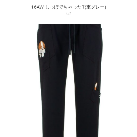
16AW しっぽでちゃったT(杢グレー)
kc2