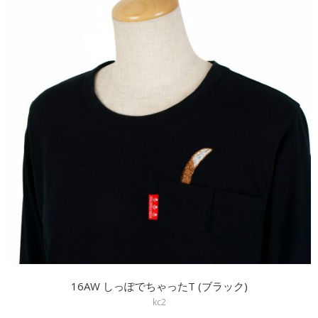
16AW しっぽでちゃったT (ブラック)
kc2