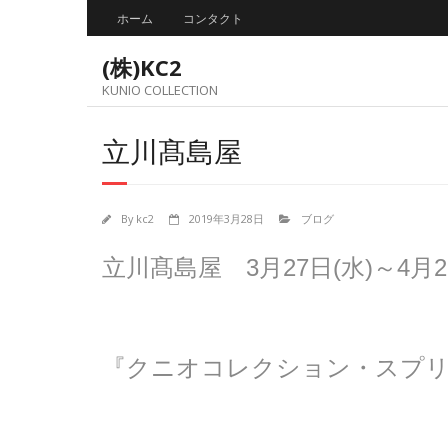
Skip
ホーム
コンタクト
to
content
(株)KC2
KUNIO COLLECTION
立川髙島屋
By
kc2
2019年3月28日
ブログ
立川髙島屋 3月27日(水)～4月2
『クニオコレクション・スプリ