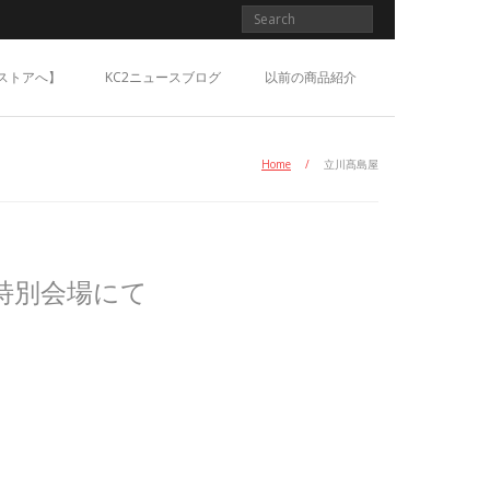
ストアへ】
KC2ニュースブログ
以前の商品紹介
Home
/
立川髙島屋
特別会場にて