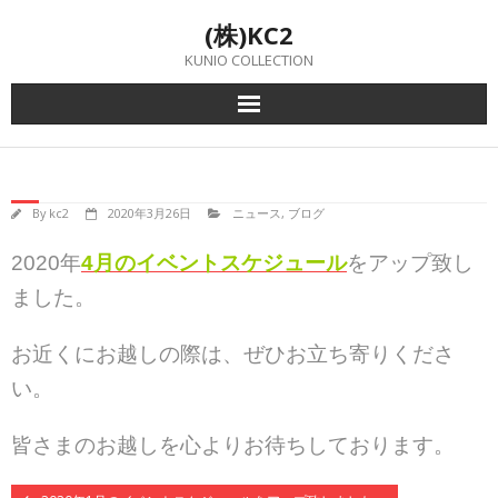
Skip
(株)KC2
to
content
KUNIO COLLECTION
By
kc2
2020年3月26日
ニュース
,
ブログ
2020年
4月のイベントスケジュール
をアップ致し
ました。
お近くにお越しの際は、ぜひお立ち寄りくださ
い。
皆さまのお越しを心よりお待ちしております。