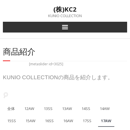
Skip
(株)KC2
to
content
KUNIO COLLECTION
商品紹介
[metaslider id=3025]
KUNIO COLLECTIONの商品を紹介します。
全体
12AW
13SS
13AW
14SS
14AW
15SS
15AW
16SS
16AW
17SS
17AW