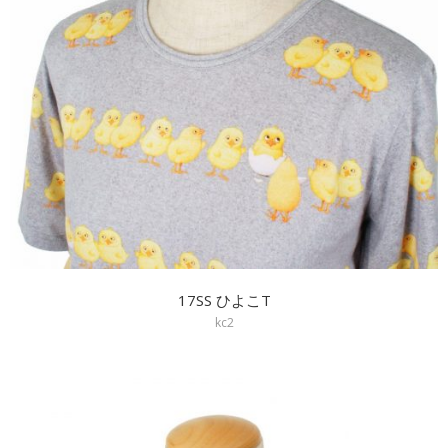
17SS ひよこT
kc2