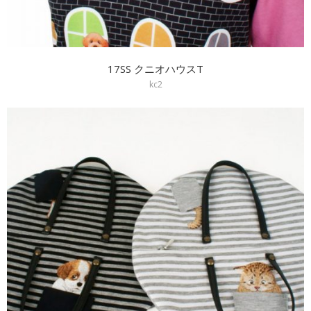
17SS クニオハウスT
kc2