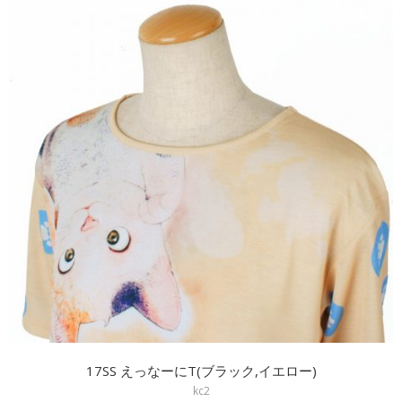
17SS えっなーにT(ブラック,イエロー)
kc2