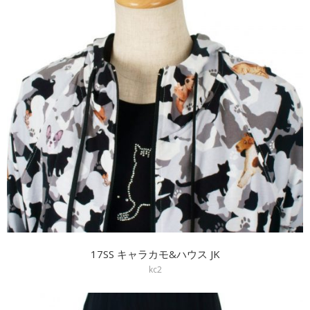
17SS キャラカモ&ハウス JK
kc2