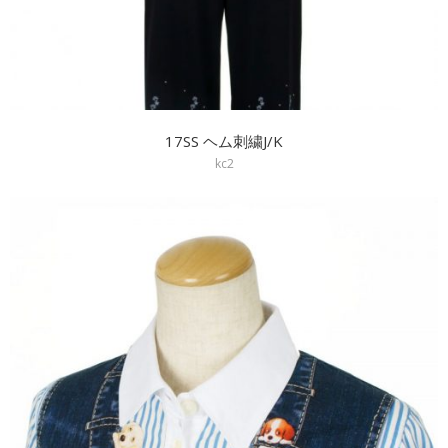
17SS ヘム刺繍J/K
kc2