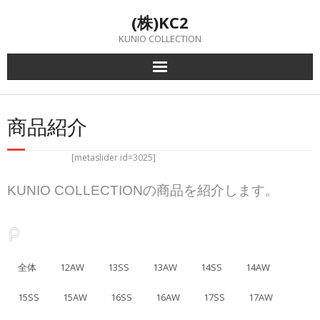
Skip
(株)KC2
to
content
KUNIO COLLECTION
商品紹介
[metaslider id=3025]
KUNIO COLLECTIONの商品を紹介します。
全体
12AW
13SS
13AW
14SS
14AW
15SS
15AW
16SS
16AW
17SS
17AW