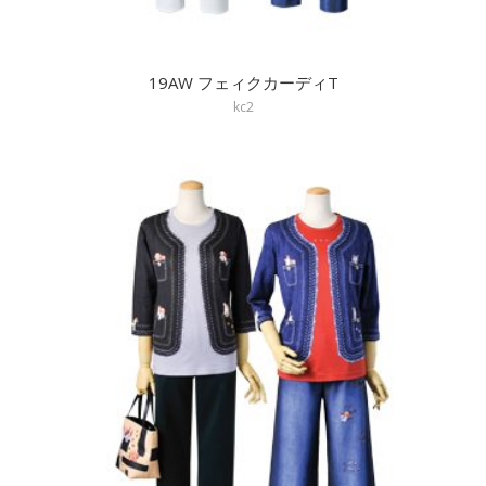
19AW フェィクカーディT
kc2