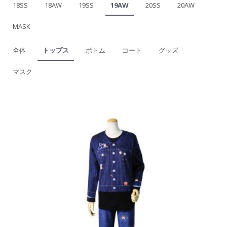
18SS
18AW
19SS
19AW
20SS
20AW
MASK
全体
トップス
ボトム
コート
グッズ
マスク