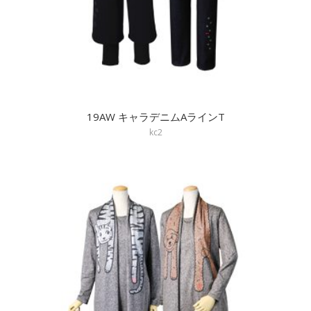
19AW キャラデニムAラインT
kc2