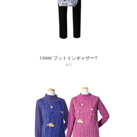
19AW プットインギャザーT
kc2