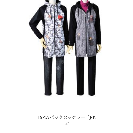
19AWバックタックフードJ/K
kc2