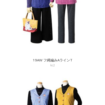
19AW フ縄編みAラインT
kc2