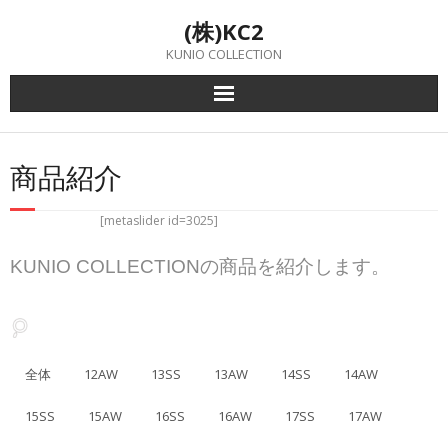
Skip
(株)KC2
to
content
KUNIO COLLECTION
商品紹介
[metaslider id=3025]
KUNIO COLLECTIONの商品を紹介します。
全体
12AW
13SS
13AW
14SS
14AW
15SS
15AW
16SS
16AW
17SS
17AW