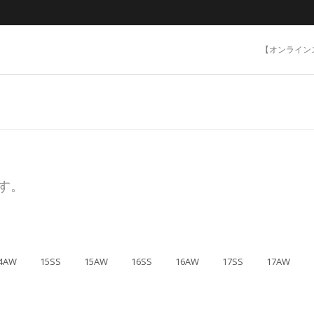
【オンライン
ます。
4AW
15SS
15AW
16SS
16AW
17SS
17AW