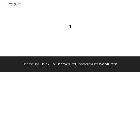
マスク
1
Theme by
Think Up Themes Ltd
. Powered by
WordPress
.