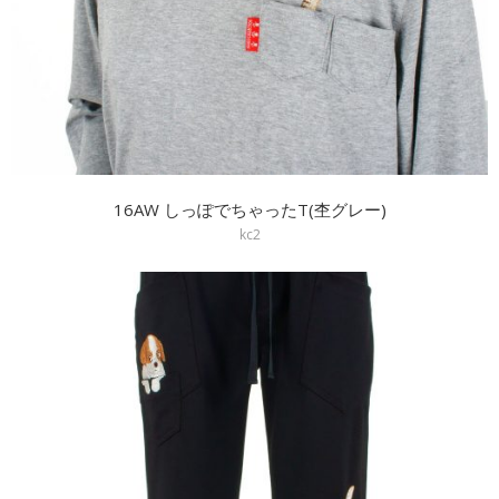
16AW しっぽでちゃったT(杢グレー)
kc2