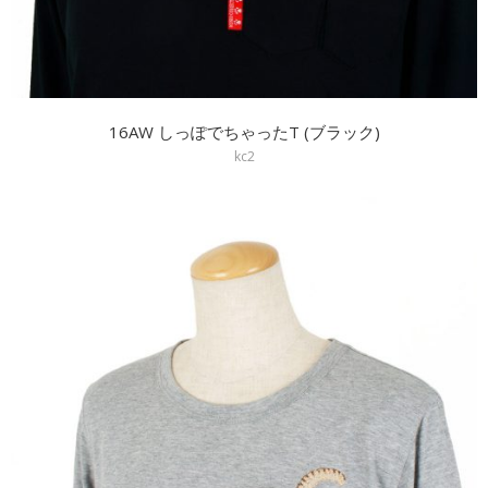
16AW しっぽでちゃったT (ブラック)
kc2